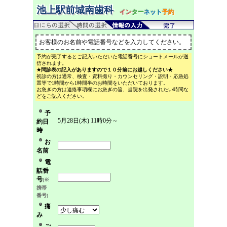
池上駅前城南歯科
イン
ター
ネット
予約
お客様のお名前や電話番号などを入力してください。
予約が完了するとご記入いただいた電話番号にショートメールが送
信されます。
★問診表の記入がありますので１０分前にお越しください★
初診の方は通常、検査・資料撮り・カウンセリング・説明・応急処
置等で1時間から1時間半のお時間をいただいております。
お急ぎの方は連絡事項欄にお急ぎの旨、当院を出発されたい時間な
どをご記入ください。
予
5月28日(木) 11時0分～
約日
時
お
名前
電
話番
号
(※
携帯
番号)
痛
み
ご