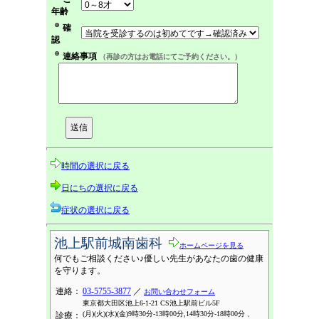
年齢
確
認
連絡事項
（再診の方はお電話にてご予約ください。）
時間の選択に戻る
日にちの選択に戻る
症状の選択に戻る
池上駅前城南歯科
ホームページを見る
何でもご相談ください♪優しい先生があなたの歯の健康
を守ります。
連絡：
03-5755-3877
／
お問い合わせフォーム
東京都大田区池上6-1-21 CS池上駅前ビル5F
(月)(火)(水)(金)9時30分-13時00分,14時30分-18時00分 、
診療：