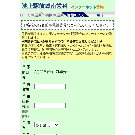
池上駅前城南歯科
イン
ター
ネット
予約
お客様のお名前や電話番号などを入力してください。
予約が完了するとご記入いただいた電話番号にショートメールが送
信されます。
★問診表の記入がありますので１０分前にお越しください★
初診の方は通常、検査・資料撮り・カウンセリング・説明・応急処
置等で1時間から1時間半のお時間をいただいております。
お急ぎの方は連絡事項欄にお急ぎの旨、当院を出発されたい時間な
どをご記入ください。
予
5月29日(金) 17時0分～
約日
時
お
名前
電
話番
号
(※
携帯
番号)
痛
み
ご