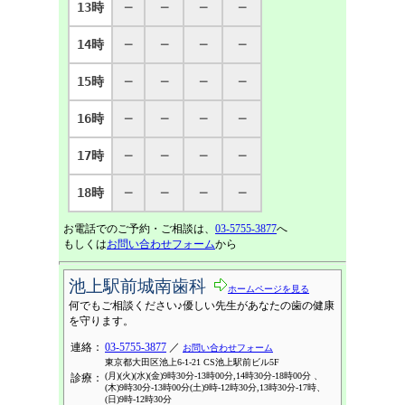
13時
─
─
─
─
14時
─
─
─
─
15時
─
─
─
─
16時
─
─
─
─
17時
─
─
─
─
18時
─
─
─
─
お電話でのご予約・ご相談は、
03-5755-3877
へ
もしくは
お問い合わせフォーム
から
池上駅前城南歯科
ホームページを見る
何でもご相談ください♪優しい先生があなたの歯の健康
を守ります。
連絡：
03-5755-3877
／
お問い合わせフォーム
東京都大田区池上6-1-21 CS池上駅前ビル5F
(月)(火)(水)(金)9時30分-13時00分,14時30分-18時00分 、
診療：
(木)9時30分-13時00分(土)9時-12時30分,13時30分-17時、
(日)9時-12時30分