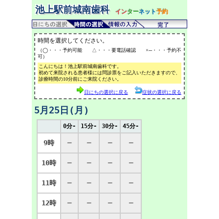
池上駅前城南歯科
イン
ター
ネット
予約
時間を選択してください。
（◯・・・予約可能 △・・・要電話確認 ×─・・・予約不
可）
こんにちは！池上駅前城南歯科です。
初めて来院される患者様には問診票をご記入いただきますので、
診療時間の10分前にご来院ください。
日にちの選択に戻る
症状の選択に戻る
5月25日(月)
0分-
15分-
30分-
45分-
9時
─
─
─
─
10時
─
─
─
─
11時
─
─
─
─
12時
─
─
─
─