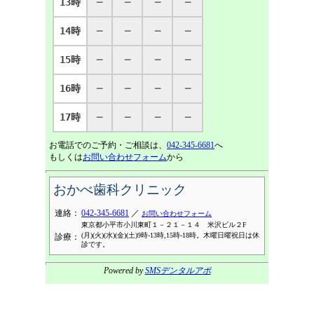
13時
─
─
─
─
14時
─
─
─
─
15時
─
─
─
─
16時
─
─
─
─
17時
─
─
─
─
お電話でのご予約・ご相談は、
042-345-6681
へ
もしくは
お問い合わせフォーム
から
おかべ歯科クリニック
連絡：
042-345-6681
／
お問い合わせフォーム
東京都小平市小川東町１－２１－１４ 米沢ビル２F
(月)(火)(水)(金)(土)9時-13時,15時-18時。木曜日曜祝日は休
診療：
診です。
Powered by
SMSデンタルアポ