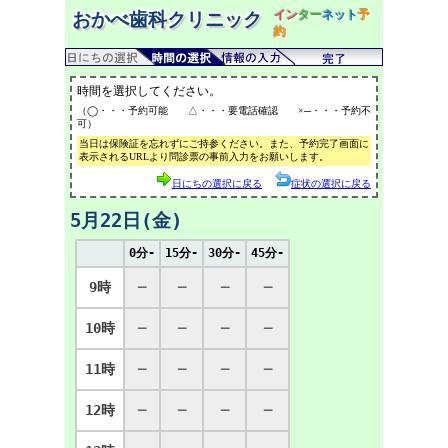
イン
ター
ネット
予
おかべ歯科クリニック
約
時間を選択してください。
（◯・・・予約可能 △・・・要電話確認 ×─・・・予約不
可）
当日は保険証を忘れずにご持参ください。また、予約完了画面に
表示されるURLより問診票の事前入力をお願いします。
日にちの選択に戻る
症状の選択に戻る
5月22日(金)
0分-
15分-
30分-
45分-
9時
─
─
─
─
10時
─
─
─
─
11時
─
─
─
─
12時
─
─
─
─