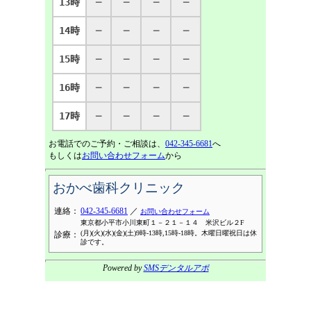
13時
─
─
─
─
14時
─
─
─
─
15時
─
─
─
─
16時
─
─
─
─
17時
─
─
─
─
お電話でのご予約・ご相談は、
042-345-6681
へ
もしくは
お問い合わせフォーム
から
おかべ歯科クリニック
連絡：
042-345-6681
／
お問い合わせフォーム
東京都小平市小川東町１－２１－１４ 米沢ビル２F
(月)(火)(水)(金)(土)9時-13時,15時-18時。木曜日曜祝日は休
診療：
診です。
Powered by
SMSデンタルアポ