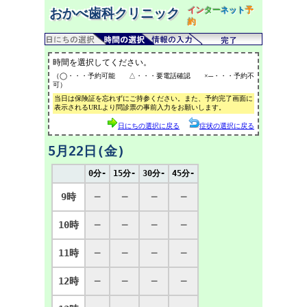
イン
ター
ネット
予
おかべ歯科クリニック
約
時間を選択してください。
（◯・・・予約可能 △・・・要電話確認 ×─・・・予約不
可）
当日は保険証を忘れずにご持参ください。また、予約完了画面に
表示されるURLより問診票の事前入力をお願いします。
日にちの選択に戻る
症状の選択に戻る
5月22日(金)
0分-
15分-
30分-
45分-
9時
─
─
─
─
10時
─
─
─
─
11時
─
─
─
─
12時
─
─
─
─