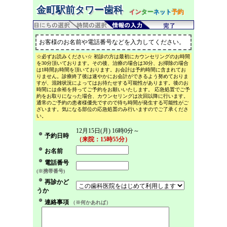
金町駅前タワー歯科
イン
ター
ネット
予約
お客様のお名前や電話番号などを入力してください。
☆必ずお読みください☆ 初診の方は最初にカウンセリングのお時間
を30分頂いております。その後、治療の場合は30分、お掃除の場合
は1時間お時間を頂いております。お会計は予約時間に含まれてお
りません。診療終了後は速やかにお会計ができるよう努めておりま
すが、混雑状況によってはお待たせする可能性があります。後のお
時間には余裕を持ってご予約をお願いいたします。 応急処置でご予
約をお取りになった場合、カウンセリングは次回以降に行います。
通常のご予約の患者様優先ですので待ち時間が発生する可能性がご
ざいます。気になる部位の応急処置のみ行いますのでご了承くださ
い。
12月15日(月) 16時0分～
予約日時
（来院：15時55分）
お名前
電話番号
(※携帯番号)
再診かど
うか
連絡事項
（※何かあれば）