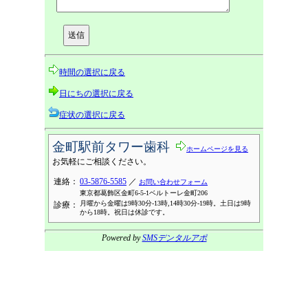
時間の選択に戻る
日にちの選択に戻る
症状の選択に戻る
金町駅前タワー歯科
ホームページを見る
お気軽にご相談ください。
連絡：
03-5876-5585
／
お問い合わせフォーム
東京都葛飾区金町6-5-1ベルトーレ金町206
月曜から金曜は9時30分-13時,14時30分-19時。土日は9時
診療：
から18時。祝日は休診です。
Powered by
SMSデンタルアポ