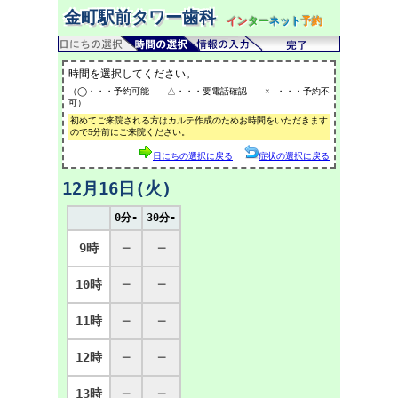
金町駅前タワー歯科
イン
ター
ネット
予約
時間を選択してください。
（◯・・・予約可能 △・・・要電話確認 ×─・・・予約不
可）
初めてご来院される方はカルテ作成のためお時間をいただきます
ので5分前にご来院ください。
日にちの選択に戻る
症状の選択に戻る
12月16日(火)
0分-
30分-
9時
─
─
10時
─
─
11時
─
─
12時
─
─
13時
─
─