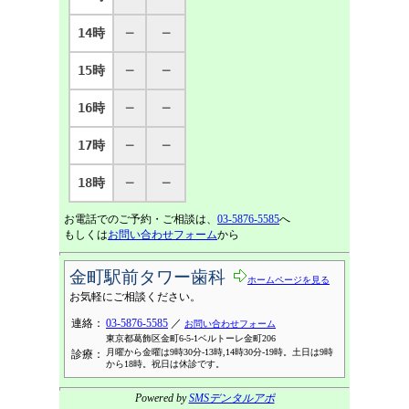
14時
─
─
15時
─
─
16時
─
─
17時
─
─
18時
─
─
お電話でのご予約・ご相談は、
03-5876-5585
へ
もしくは
お問い合わせフォーム
から
金町駅前タワー歯科
ホームページを見る
お気軽にご相談ください。
連絡：
03-5876-5585
／
お問い合わせフォーム
東京都葛飾区金町6-5-1ベルトーレ金町206
月曜から金曜は9時30分-13時,14時30分-19時。土日は9時
診療：
から18時。祝日は休診です。
Powered by
SMSデンタルアポ