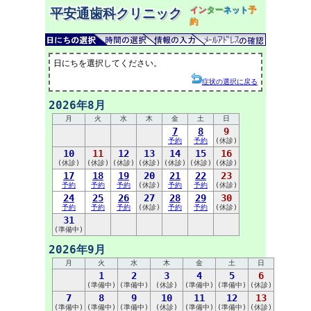
イン
ター
ネット
予
平安通歯科クリニック
約
日にちを選択してください。
症状の選択に戻る
2026年8月
月
火
水
木
金
土
日
7
8
9
予約
予約
(休診)
10
11
12
13
14
15
16
(休診)
(休診)
(休診)
(休診)
(休診)
(休診)
(休診)
17
18
19
20
21
22
23
予約
予約
予約
(休診)
予約
予約
(休診)
24
25
26
27
28
29
30
予約
予約
予約
(休診)
予約
予約
(休診)
31
(準備中)
2026年9月
月
火
水
木
金
土
日
1
2
3
4
5
6
(準備中)
(準備中)
(休診)
(準備中)
(準備中)
(休診)
7
8
9
10
11
12
13
(準備中)
(準備中)
(準備中)
(休診)
(準備中)
(準備中)
(休診)