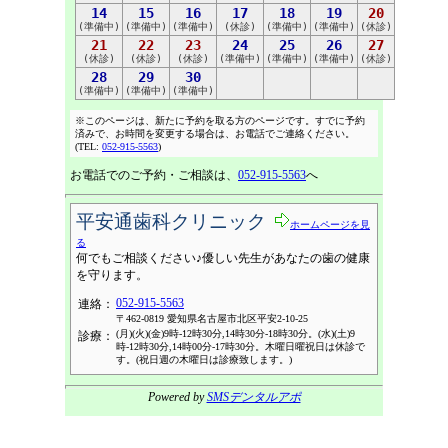
14
15
16
17
18
19
20
(準備中)
(準備中)
(準備中)
(休診)
(準備中)
(準備中)
(休診)
21
22
23
24
25
26
27
(休診)
(休診)
(休診)
(準備中)
(準備中)
(準備中)
(休診)
28
29
30
(準備中)
(準備中)
(準備中)
※このページは、新たに予約を取る方のページです。すでに予約
済みで、お時間を変更する場合は、お電話でご連絡ください。
(TEL:
052-915-5563
)
お電話でのご予約・ご相談は、
052-915-5563
へ
平安通歯科クリニック
ホームページを見
る
何でもご相談ください♪優しい先生があなたの歯の健康
を守ります。
052-915-5563
連絡：
〒462-0819 愛知県名古屋市北区平安2-10-25
(月)(火)(金)9時-12時30分,14時30分-18時30分。(水)(土)9
診療：
時-12時30分,14時00分-17時30分。木曜日曜祝日は休診で
す。(祝日週の木曜日は診療致します。)
Powered by
SMSデンタルアポ