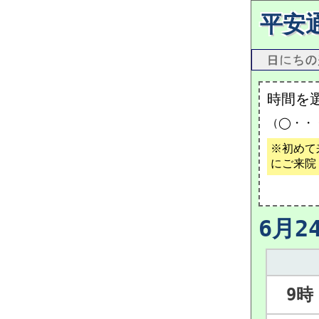
平安
時間を
（◯・・
※初めて
にご来院
6月2
9時