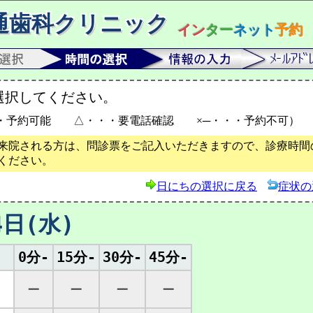
通歯科クリニック
イン
ター
ネット
予約
選択してください。
・予約可能 △・・・要電話確認 ×─・・・予約不可）
来院される方は、問診票をご記入いただきますので、診療時間の
ください。
日にちの選択に戻る
症状の
4日(水)
0分-
15分-
30分-
45分-
─
─
─
─