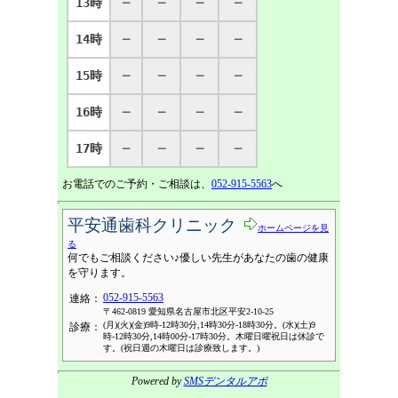
13時
─
─
─
─
14時
─
─
─
─
15時
─
─
─
─
16時
─
─
─
─
17時
─
─
─
─
お電話でのご予約・ご相談は、
052-915-5563
へ
平安通歯科クリニック
ホームページを見
る
何でもご相談ください♪優しい先生があなたの歯の健康
を守ります。
052-915-5563
連絡：
〒462-0819 愛知県名古屋市北区平安2-10-25
(月)(火)(金)9時-12時30分,14時30分-18時30分。(水)(土)9
診療：
時-12時30分,14時00分-17時30分。木曜日曜祝日は休診で
す。(祝日週の木曜日は診療致します。)
Powered by
SMSデンタルアポ