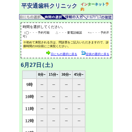
イン
ター
ネット
予
平安通歯科クリニック
約
時間を選択してください。
（◯・・・予約可能 △・・・要電話確認 ×─・・・予約不
可）
※初めて来院される方は、問診票をご記入いただきますので、診
療時間の10分前にご来院ください。
日にちの選択に戻る
症状の選択に戻る
6月27日(土)
0分-
15分-
30分-
45分-
9時
─
─
─
─
10時
─
─
─
─
11時
─
─
─
─
12時
─
─
─
─