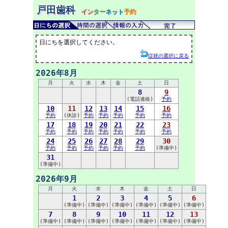
戸田歯科
イン
ター
ネット
予約
日にちを選択してください。
症状の選択に戻る
2026年8月
月
火
水
木
金
土
日
8
9
(電話連絡)
予約
10
11
12
13
14
15
16
予約
(休診)
予約
予約
予約
予約
予約
17
18
19
20
21
22
23
予約
予約
予約
予約
予約
予約
予約
24
25
26
27
28
29
30
予約
予約
予約
予約
予約
予約
(準備中)
31
(準備中)
2026年9月
月
火
水
木
金
土
日
1
2
3
4
5
6
(準備中)
(準備中)
(準備中)
(準備中)
(準備中)
(準備中)
7
8
9
10
11
12
13
(準備中)
(準備中)
(準備中)
(準備中)
(準備中)
(準備中)
(準備中)