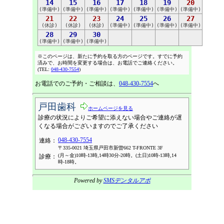
14
15
16
17
18
19
20
(準備中)
(準備中)
(準備中)
(準備中)
(準備中)
(準備中)
(準備中)
21
22
23
24
25
26
27
(休診)
(休診)
(休診)
(準備中)
(準備中)
(準備中)
(準備中)
28
29
30
(準備中)
(準備中)
(準備中)
※このページは、新たに予約を取る方のページです。すでに予約
済みで、お時間を変更する場合は、お電話でご連絡ください。
(TEL:
048-430-7554
)
お電話でのご予約・ご相談は、
048-430-7554
へ
戸田歯科
ホームページを見る
診療の状況によりご希望に添えない場合やご連絡が遅
くなる場合がございますのでご了承ください
048-430-7554
連絡：
〒335-0021 埼玉県戸田市新曽662 T-FRONTE 3F
(月～金)10時-13時,14時30分-20時。(土日)10時-13時,14
診療：
時-18時。
Powered by
SMSデンタルアポ