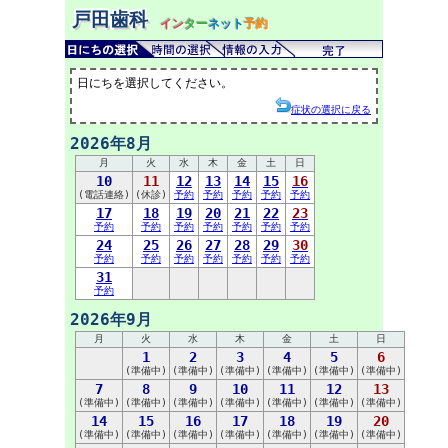
戸田歯科
イン
ター
ネット
予約
日にちを選択してください。
症状の選択に戻る
2026年8月
月
火
水
木
金
土
日
10
11
12
13
14
15
16
(電話連絡)
(休診)
予約
予約
予約
予約
予約
17
18
19
20
21
22
23
予約
予約
予約
予約
予約
予約
予約
24
25
26
27
28
29
30
予約
予約
予約
予約
予約
予約
予約
31
予約
2026年9月
月
火
水
木
金
土
日
1
2
3
4
5
6
(準備中)
(準備中)
(準備中)
(準備中)
(準備中)
(準備中)
7
8
9
10
11
12
13
(準備中)
(準備中)
(準備中)
(準備中)
(準備中)
(準備中)
(準備中)
14
15
16
17
18
19
20
(準備中)
(準備中)
(準備中)
(準備中)
(準備中)
(準備中)
(準備中)