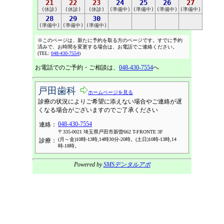
21
22
23
24
25
26
27
(休診)
(休診)
(休診)
(準備中)
(準備中)
(準備中)
(準備中)
28
29
30
(準備中)
(準備中)
(準備中)
※このページは、新たに予約を取る方のページです。すでに予約
済みで、お時間を変更する場合は、お電話でご連絡ください。
(TEL:
048-430-7554
)
お電話でのご予約・ご相談は、
048-430-7554
へ
戸田歯科
ホームページを見る
診療の状況によりご希望に添えない場合やご連絡が遅
くなる場合がございますのでご了承ください
048-430-7554
連絡：
〒335-0021 埼玉県戸田市新曽662 T-FRONTE 3F
(月～金)10時-13時,14時30分-20時。(土日)10時-13時,14
診療：
時-18時。
Powered by
SMSデンタルアポ