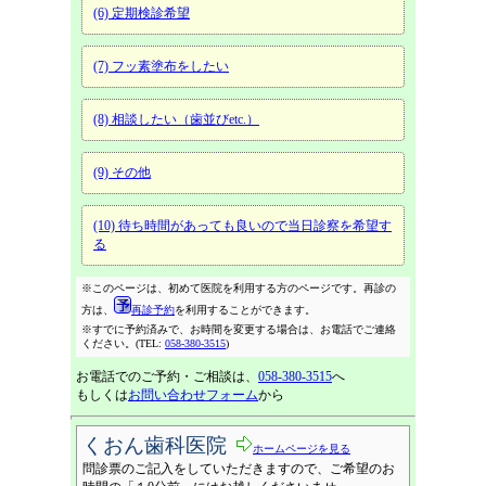
(6) 定期検診希望
(7) フッ素塗布をしたい
(8) 相談したい（歯並びetc.）
(9) その他
(10) 待ち時間があっても良いので当日診察を希望す
る
※このページは、初めて医院を利用する方のページです。再診の
方は、
再診予約
を利用することができます。
※すでに予約済みで、お時間を変更する場合は、お電話でご連絡
ください。(TEL:
058-380-3515
)
お電話でのご予約・ご相談は、
058-380-3515
へ
もしくは
お問い合わせフォーム
から
くおん歯科医院
ホームページを見る
問診票のご記入をしていただきますので、ご希望のお