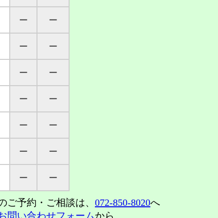
─
─
─
─
─
─
─
─
─
─
─
─
─
─
のご予約・ご相談は、
072-850-8020
へ
お問い合わせフォーム
から