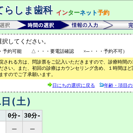
てらしま歯科
イン
ター
ネット
予約
選択してください。
・予約可能 △・・・要電話確認 ×─・・・予約不可）
院される方は、問診票をご記入いただきますので、診療時間の1
ださい。また、初回の診療はカウンセリング含め、１時間ほど
ますのでご了承願います。
日にちの選択に戻る
年齢・項目の
1日(土)
0分-
30分-
─
─