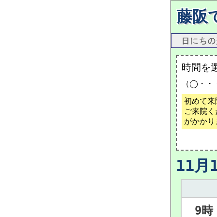
藤阪
時間を
（◯・・
初めて来
ご来院く
がかかり
11月
9時