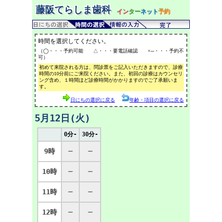
藤阪てらしま歯科
イン
ター
ネット
予約
時間を選択してください。
（◯・・・予約可能 △・・・要電話確認 ×─・・・予約不
可）
初めて来院される方は、問診票をご記入いただきますので、診療
時間の10分前にご来院ください。また、初回の診療はカウンセリ
ング含め、１時間ほど診療時間がかかりますのでご了承願いま
す。
日にちの選択に戻る
年齢・項目の選択に戻る
5月12日(火)
0分-
30分-
9時
─
─
10時
─
─
11時
─
─
12時
─
─