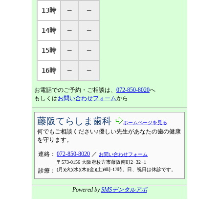
13時
─
─
14時
─
─
15時
─
─
16時
─
─
お電話でのご予約・ご相談は、
072-850-8020
へ
もしくは
お問い合わせフォーム
から
藤阪てらしま歯科
ホームページを見る
何でもご相談ください♪優しい先生があなたの歯の健康
を守ります。
連絡：
072-850-8020
／
お問い合わせフォーム
〒573-0156 大阪府枚方市藤阪南町2−32−1
(月)(火)(水)(木)(金)(土)9時-17時。日、祝日は休診です。
診療：
Powered by
SMSデンタルアポ