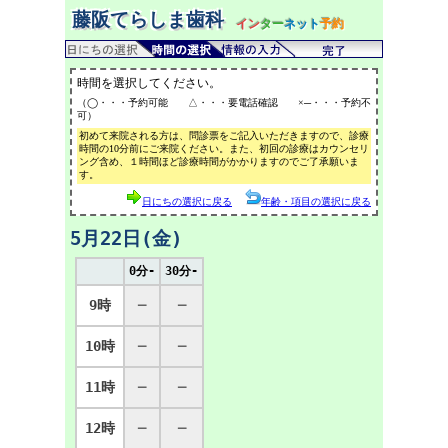
藤阪てらしま歯科
イン
ター
ネット
予約
時間を選択してください。
（◯・・・予約可能 △・・・要電話確認 ×─・・・予約不
可）
初めて来院される方は、問診票をご記入いただきますので、診療
時間の10分前にご来院ください。また、初回の診療はカウンセリ
ング含め、１時間ほど診療時間がかかりますのでご了承願いま
す。
日にちの選択に戻る
年齢・項目の選択に戻る
5月22日(金)
0分-
30分-
9時
─
─
10時
─
─
11時
─
─
12時
─
─