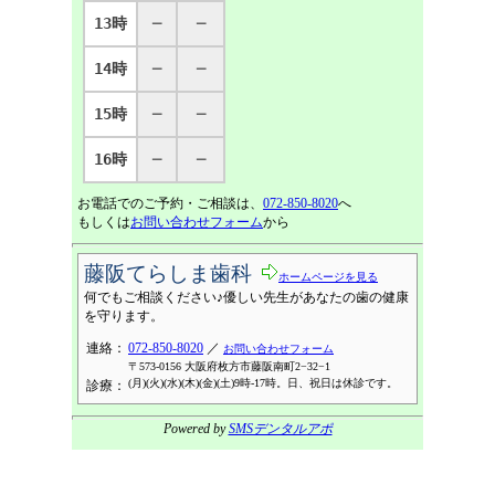
13時
─
─
14時
─
─
15時
─
─
16時
─
─
お電話でのご予約・ご相談は、
072-850-8020
へ
もしくは
お問い合わせフォーム
から
藤阪てらしま歯科
ホームページを見る
何でもご相談ください♪優しい先生があなたの歯の健康
を守ります。
連絡：
072-850-8020
／
お問い合わせフォーム
〒573-0156 大阪府枚方市藤阪南町2−32−1
(月)(火)(水)(木)(金)(土)9時-17時。日、祝日は休診です。
診療：
Powered by
SMSデンタルアポ