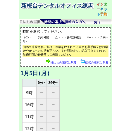
イン
タ
新桜台デンタルオフィス練馬
ー
ネッ
ト
予約
時間を選択してください。
（◯・・・予約可能 △・・・要電話確認 ×─・・・予約不
可）
初めて来院される方は、お薬を飲まれてる場合お薬手帳又はお薬
が分かるものを持参下さい。また問診表をご記入頂きますので、
診療時間の10分前にご来院ください。
日にちの選択に戻る
症状の選択に戻る
1月5日(月)
0分-
30分-
9時
─
─
10時
─
─
11時
─
─
12時
─
─