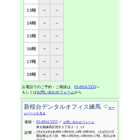
13時
─
─
14時
─
─
15時
─
─
16時
─
─
17時
─
─
18時
─
─
お電話でのご予約・ご相談は、
03-6914-5353
へ
もしくは
お問い合わせフォーム
から
新桜台デンタルオフィス練馬
ホー
ムページを見る
連絡：
03-6914-5353
／
お問い合わせフォーム
東京都練馬区羽沢２丁目２−１ １F
(月)(火)(水)(金)9時-12時30分,14時-18時30分。(土)(日)※日
診療：
曜診療は月３回 9時-12時30分,13時30分-17時。祝日は休
診です。