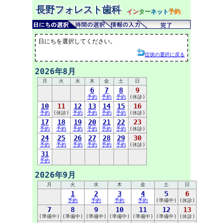
長野フォレスト歯科
イン
ター
ネット
予約
日にちを選択してください。
症状の選択に戻る
2026年8月
月
火
水
木
金
土
日
6
7
8
9
予約
予約
予約
(休診)
10
11
12
13
14
15
16
予約
(休診)
予約
予約
予約
予約
(休診)
17
18
19
20
21
22
23
予約
予約
予約
予約
予約
予約
(休診)
24
25
26
27
28
29
30
予約
予約
予約
予約
予約
予約
(休診)
31
予約
2026年9月
月
火
水
木
金
土
日
1
2
3
4
5
6
予約
予約
予約
予約
(準備中)
(休診)
7
8
9
10
11
12
13
(準備中)
(準備中)
(準備中)
(準備中)
(準備中)
(準備中)
(休診)