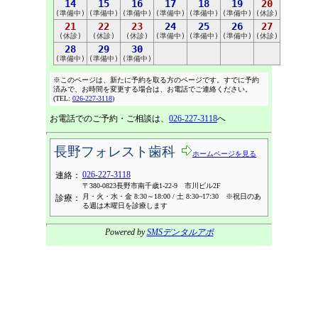
14
15
16
17
18
19
20
(準備中)
(準備中)
(準備中)
(準備中)
(準備中)
(準備中)
(休診)
21
22
23
24
25
26
27
(休診)
(休診)
(休診)
(準備中)
(準備中)
(準備中)
(休診)
28
29
30
(準備中)
(準備中)
(準備中)
※このページは、新たに予約を取る方のページです。すでに予約
済みで、お時間を変更する場合は、お電話でご連絡ください。
(TEL:
026-227-3118
)
お電話でのご予約・ご相談は、
026-227-3118
へ
長野フォレスト歯科
ホームページを見る
026-227-3118
連絡：
〒380-0823長野市南千歳1-22-9 市川ビル2F
月・火・水・金 8:30～18:00 / 土 8:30~17:30 ※祝日のあ
診療：
る週は木曜日を診療します
Powered by
SMSデンタルアポ