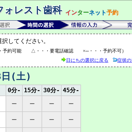
フォレスト歯科
イン
ター
ネット
予約
選択してください。
・予約可能 △・・・要電話確認 ×─・・・予約不可）
日にちの選択に戻る
症状の
8日(土)
0分-
15分-
30分-
45分-
─
─
─
─
─
─
─
─