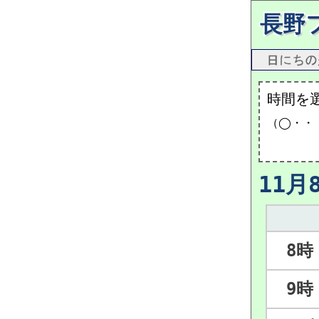
長野
時間を
（◯・・
11月
8時
9時