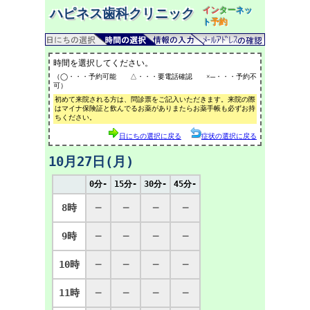
イン
ター
ネッ
ハピネス歯科クリニック
ト
予約
時間を選択してください。
（◯・・・予約可能 △・・・要電話確認 ×─・・・予約不
可）
初めて来院される方は、問診票をご記入いただきます。来院の際
はマイナ保険証と飲んでるお薬がありまたらお薬手帳も必ずお持
ちください。
日にちの選択に戻る
症状の選択に戻る
10月27日(月)
0分-
15分-
30分-
45分-
8時
─
─
─
─
9時
─
─
─
─
10時
─
─
─
─
11時
─
─
─
─