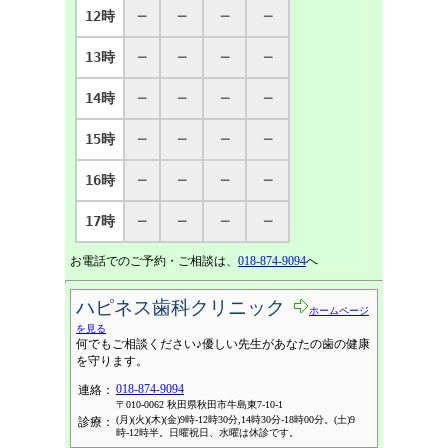
12時
─
─
─
─
13時
─
─
─
─
14時
─
─
─
─
15時
─
─
─
─
16時
─
─
─
─
17時
─
─
─
─
お電話でのご予約・ご相談は、
018-874-9094
へ
ハピネス歯科クリニック
ホームページ
を見る
何でもご相談ください♪優しい先生があなたの歯の健康
を守ります。
018-874-9094
連絡：
〒010-0062 秋田県秋田市牛島東7-10-1
(月)(火)(木)(金)9時-12時30分,14時30分-18時00分。(土)9
診療：
時-12時半。日曜祝日、水曜は休診です。