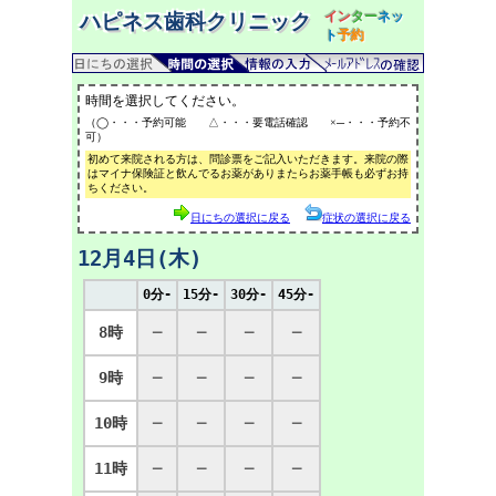
イン
ター
ネッ
ハピネス歯科クリニック
ト
予約
時間を選択してください。
（◯・・・予約可能 △・・・要電話確認 ×─・・・予約不
可）
初めて来院される方は、問診票をご記入いただきます。来院の際
はマイナ保険証と飲んでるお薬がありまたらお薬手帳も必ずお持
ちください。
日にちの選択に戻る
症状の選択に戻る
12月4日(木)
0分-
15分-
30分-
45分-
8時
─
─
─
─
9時
─
─
─
─
10時
─
─
─
─
11時
─
─
─
─