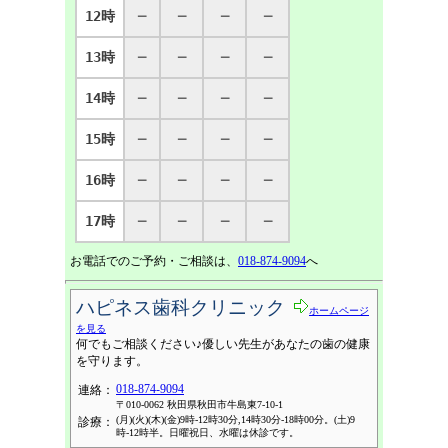
12時
─
─
─
─
13時
─
─
─
─
14時
─
─
─
─
15時
─
─
─
─
16時
─
─
─
─
17時
─
─
─
─
お電話でのご予約・ご相談は、
018-874-9094
へ
ハピネス歯科クリニック
ホームページ
を見る
何でもご相談ください♪優しい先生があなたの歯の健康
を守ります。
018-874-9094
連絡：
〒010-0062 秋田県秋田市牛島東7-10-1
(月)(火)(木)(金)9時-12時30分,14時30分-18時00分。(土)9
診療：
時-12時半。日曜祝日、水曜は休診です。