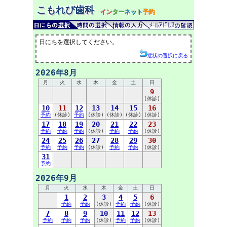
こもれび歯科
イン
ター
ネット
予約
日にちを選択してください。
症状の選択に戻る
2026年8月
月
火
水
木
金
土
日
9
(休診)
10
11
12
13
14
15
16
予約
(休診)
予約
(休診)
(休診)
(休診)
(休診)
17
18
19
20
21
22
23
予約
予約
予約
(休診)
予約
予約
(休診)
24
25
26
27
28
29
30
予約
予約
予約
(休診)
予約
予約
(休診)
31
予約
2026年9月
月
火
水
木
金
土
日
1
2
3
4
5
6
予約
予約
(休診)
予約
予約
(休診)
7
8
9
10
11
12
13
予約
予約
予約
(休診)
予約
予約
(休診)