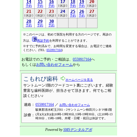
14
15
16
17
18
19
20
予約
予約
予約
(休診)
予約
予約
(休診)
21
22
23
24
25
26
27
(休診)
(休診)
(休診)
(休診)
予約
予約
(休診)
28
29
30
予約
予約
予約
※このページは、初めて医院を利用する方のページです。再診の
方は、
再診予約
を利用することができます。
※すでに予約済みで、お時間を変更する場合は、お電話でご連絡
ください。(TEL:
0559917164
)
お電話でのご予約・ご相談は、
0559917164
へ
もしくは
お問い合わせフォーム
から
こもれび歯科
ホームページを見る
サントムーン1階のフードコート裏にございます。経験
豊富な歯科医師が、担当させて頂きます。何でもご相
談ください♪
連絡：
0559917164
／
お問い合わせフォーム
駿東郡清水町玉川61－2サントムーン柿田川シネマ棟1階
(月)(火)(水)(金)10時-13時30分,15時-19時30分。(土)10時-13
診療：
時30分，15時~18時。木曜・日曜・祝日は休診です。
Powered by
SMSデンタルアポ