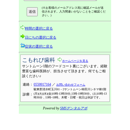
(※お客様のメールアドレス宛に確認メールが送
信されます。入力間違いがないことをご確認くだ
さい。)
時間の選択に戻る
日にちの選択に戻る
症状の選択に戻る
こもれび歯科
ホームページを見る
サントムーン1階のフードコート裏にございます。経験
豊富な歯科医師が、担当させて頂きます。何でもご相
談ください♪
連絡：
0559917164
／
お問い合わせフォーム
駿東郡清水町玉川61－2サントムーン柿田川シネマ棟1階
(月)(火)(水)(金)10時-13時30分,15時-19時30分。(土)10時-13
診療：
時30分，15時~18時。木曜・日曜・祝日は休診です。
Powered by
SMSデンタルアポ