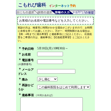
こもれび歯科
イン
ター
ネット
予約
お客様のお名前や電話番号などを入力してください。
初診の方は、検査等に時間がかかる場合がございますので、お時間
に余裕を持ってお越しください。万が一、時間制限がある場合は、
【例：○時までに退出希望】と連絡事項にご記入ください。 応急処
置をご希望の方は、連絡事項に【応急処置希望】とご記入くださ
い。
5月18日(月) 10時30分～
予約日時
お名前
電話番号
(※携帯番号)
メールア
ドレス
痛み
再診かど
うか
連絡事項
（※何かあれば）