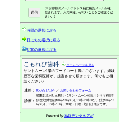
(※お客様のメールアドレス宛に確認メールが送
信されます。入力間違いがないことをご確認くだ
さい。)
時間の選択に戻る
日にちの選択に戻る
症状の選択に戻る
こもれび歯科
ホームページを見る
サントムーン1階のフードコート裏にございます。経験
豊富な歯科医師が、担当させて頂きます。何でもご相
談ください♪
連絡：
0559917164
／
お問い合わせフォーム
駿東郡清水町玉川61－2サントムーン柿田川シネマ棟1階
(月)(火)(水)(金)10時-13時30分,15時-19時30分。(土)10時-13
診療：
時30分，15時~18時。木曜・日曜・祝日は休診です。
Powered by
SMSデンタルアポ