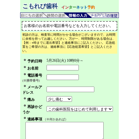
こもれび歯科
イン
ター
ネット
予約
お客様のお名前や電話番号などを入力してください。
初診の方は、検査等に時間がかかる場合がございますので、お時間
に余裕を持ってお越しください。万が一、時間制限がある場合は、
【例：○時までに退出希望】と連絡事項にご記入ください。 応急処
置をご希望の方は、連絡事項に【応急処置希望】とご記入くださ
い。
5月26日(火) 10時0分～
予約日時
お名前
電話番号
(※携帯番号)
メールア
ドレス
痛み
再診かど
うか
連絡事項
（※何かあれば）