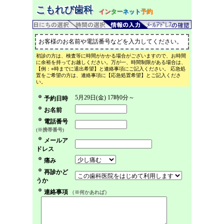
こもれび歯科
イン
ター
ネット
予約
お客様のお名前や電話番号などを入力してください。
初診の方は、検査等に時間がかかる場合がございますので、お時間
に余裕を持ってお越しください。万が一、時間制限がある場合は、
【例：○時までに退出希望】と連絡事項にご記入ください。 応急処
置をご希望の方は、連絡事項に【応急処置希望】とご記入くださ
い。
5月29日(金) 17時0分～
予約日時
お名前
電話番号
(※携帯番号)
メールア
ドレス
痛み
再診かど
うか
連絡事項
（※何かあれば）