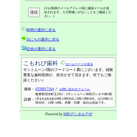
(※お客様のメールアドレス宛に確認メールが送
信されます。入力間違いがないことをご確認くだ
さい。)
時間の選択に戻る
日にちの選択に戻る
症状の選択に戻る
こもれび歯科
ホームページを見る
サントムーン1階のフードコート裏にございます。経験
豊富な歯科医師が、担当させて頂きます。何でもご相
談ください♪
連絡：
0559917164
／
お問い合わせフォーム
駿東郡清水町玉川61－2サントムーン柿田川シネマ棟1階
(月)(火)(水)(金)10時-13時30分,15時-19時30分。(土)10時-13
診療：
時30分，15時~18時。木曜・日曜・祝日は休診です。
Powered by
SMSデンタルアポ