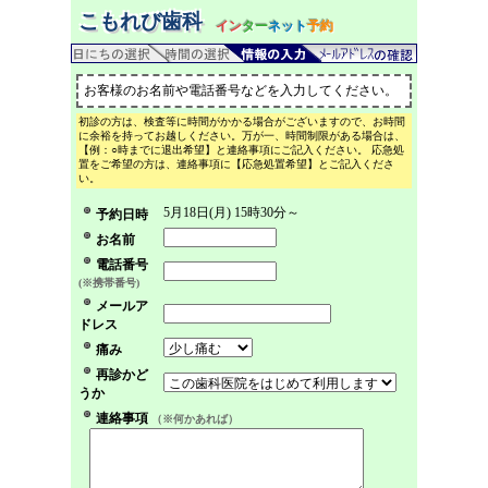
こもれび歯科
イン
ター
ネット
予約
お客様のお名前や電話番号などを入力してください。
初診の方は、検査等に時間がかかる場合がございますので、お時間
に余裕を持ってお越しください。万が一、時間制限がある場合は、
【例：○時までに退出希望】と連絡事項にご記入ください。 応急処
置をご希望の方は、連絡事項に【応急処置希望】とご記入くださ
い。
5月18日(月) 15時30分～
予約日時
お名前
電話番号
(※携帯番号)
メールア
ドレス
痛み
再診かど
うか
連絡事項
（※何かあれば）