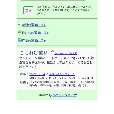
(※お客様のメールアドレス宛に確認メールが送
信されます。入力間違いがないことをご確認くだ
さい。)
時間の選択に戻る
日にちの選択に戻る
症状の選択に戻る
こもれび歯科
ホームページを見る
サントムーン1階のフードコート裏にございます。経験
豊富な歯科医師が、担当させて頂きます。何でもご相
談ください♪
連絡：
0559917164
／
お問い合わせフォーム
駿東郡清水町玉川61－2サントムーン柿田川シネマ棟1階
(月)(火)(水)(金)10時-13時30分,15時-19時30分。(土)10時-13
診療：
時30分，15時~18時。木曜・日曜・祝日は休診です。
Powered by
SMSデンタルアポ