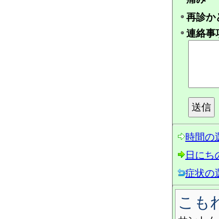
再診か
連絡事
時間の
日にち
症状の
こも