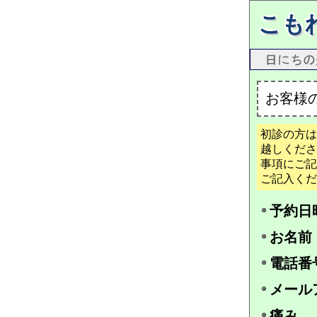
こも
お客様
初診の方は
越しくださ
事項にご記
ご記入くだ
予約日
お名前
電話番
メール
痛み