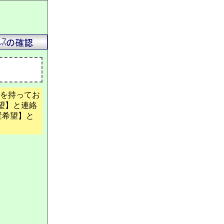
を持ってお
望】と連絡
置希望】と