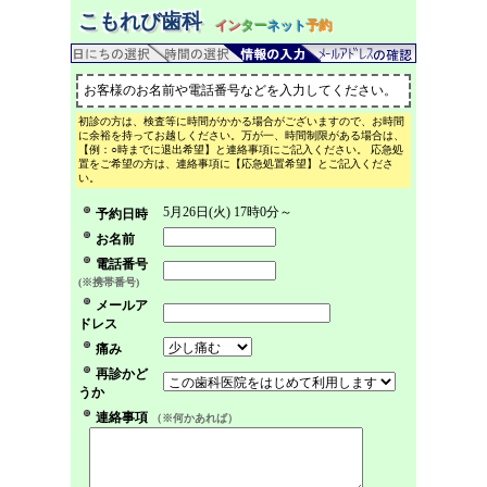
こもれび歯科
イン
ター
ネット
予約
お客様のお名前や電話番号などを入力してください。
初診の方は、検査等に時間がかかる場合がございますので、お時間
に余裕を持ってお越しください。万が一、時間制限がある場合は、
【例：○時までに退出希望】と連絡事項にご記入ください。 応急処
置をご希望の方は、連絡事項に【応急処置希望】とご記入くださ
い。
5月26日(火) 17時0分～
予約日時
お名前
電話番号
(※携帯番号)
メールア
ドレス
痛み
再診かど
うか
連絡事項
（※何かあれば）