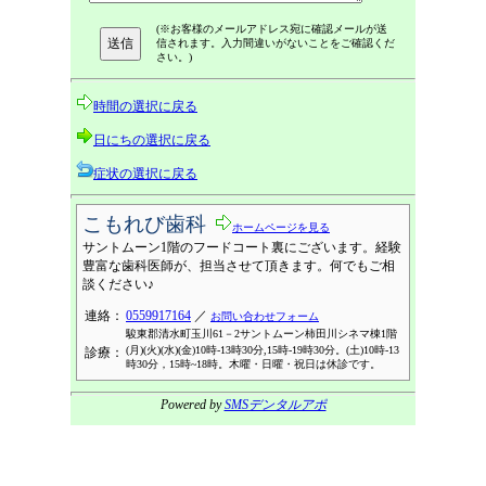
(※お客様のメールアドレス宛に確認メールが送
信されます。入力間違いがないことをご確認くだ
さい。)
時間の選択に戻る
日にちの選択に戻る
症状の選択に戻る
こもれび歯科
ホームページを見る
サントムーン1階のフードコート裏にございます。経験
豊富な歯科医師が、担当させて頂きます。何でもご相
談ください♪
連絡：
0559917164
／
お問い合わせフォーム
駿東郡清水町玉川61－2サントムーン柿田川シネマ棟1階
(月)(火)(水)(金)10時-13時30分,15時-19時30分。(土)10時-13
診療：
時30分，15時~18時。木曜・日曜・祝日は休診です。
Powered by
SMSデンタルアポ