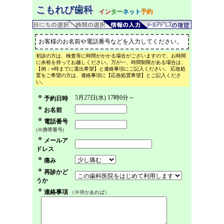
こもれび歯科
イン
ター
ネット
予約
お客様のお名前や電話番号などを入力してください。
初診の方は、検査等に時間がかかる場合がございますので、お時間
に余裕を持ってお越しください。万が一、時間制限がある場合は、
【例：○時までに退出希望】と連絡事項にご記入ください。 応急処
置をご希望の方は、連絡事項に【応急処置希望】とご記入くださ
い。
5月27日(水) 17時0分～
予約日時
お名前
電話番号
(※携帯番号)
メールア
ドレス
痛み
再診かど
うか
連絡事項
（※何かあれば）