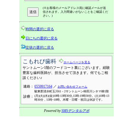
(※お客様のメールアドレス宛に確認メールが送
信されます。入力間違いがないことをご確認くだ
さい。)
時間の選択に戻る
日にちの選択に戻る
症状の選択に戻る
こもれび歯科
ホームページを見る
サントムーン1階のフードコート裏にございます。経験
豊富な歯科医師が、担当させて頂きます。何でもご相
談ください♪
連絡：
0559917164
／
お問い合わせフォーム
駿東郡清水町玉川61－2サントムーン柿田川シネマ棟1階
(月)(火)(水)(金)10時-13時30分,15時-19時30分。(土)10時-13
診療：
時30分，15時~18時。木曜・日曜・祝日は休診です。
Powered by
SMSデンタルアポ