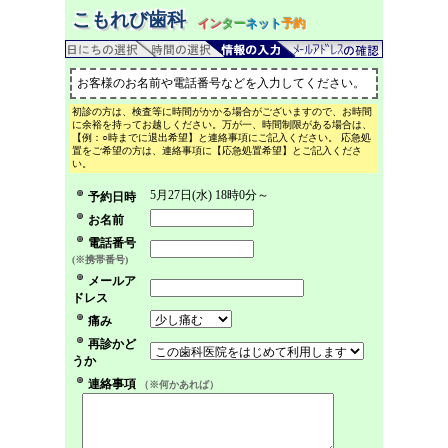
こもれび歯科
イン
ター
ネット
予約
お客様のお名前や電話番号などを入力してください。
初診の方は、検査等に時間がかかる場合がございますので、お時間
に余裕を持ってお越しください。万が一、時間制限がある場合は、
【例：○時までに退出希望】と連絡事項にご記入ください。 応急処
置をご希望の方は、連絡事項に【応急処置希望】とご記入くださ
い。
5月27日(水) 18時0分～
予約日時
お名前
電話番号
(※携帯番号)
メールア
ドレス
痛み
再診かど
うか
連絡事項
（※何かあれば）