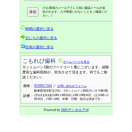
(※お客様のメールアドレス宛に確認メールが送
信されます。入力間違いがないことをご確認くだ
さい。)
時間の選択に戻る
日にちの選択に戻る
症状の選択に戻る
こもれび歯科
ホームページを見る
サントムーン1階のフードコート裏にございます。経験
豊富な歯科医師が、担当させて頂きます。何でもご相
談ください♪
連絡：
0559917164
／
お問い合わせフォーム
駿東郡清水町玉川61－2サントムーン柿田川シネマ棟1階
(月)(火)(水)(金)10時-13時30分,15時-19時30分。(土)10時-13
診療：
時30分，15時~18時。木曜・日曜・祝日は休診です。
Powered by
SMSデンタルアポ