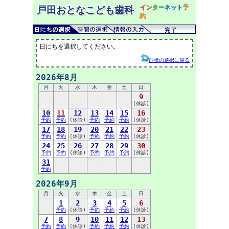
イン
ター
ネット
予
戸田おとなこども歯科
約
日にちを選択してください。
症状の選択に戻る
2026年8月
月
火
水
木
金
土
日
9
(休診)
10
11
12
13
14
15
16
予約
予約
(休診)
予約
予約
予約
(休診)
17
18
19
20
21
22
23
予約
予約
(休診)
予約
予約
予約
(休診)
24
25
26
27
28
29
30
予約
予約
(休診)
予約
予約
予約
(休診)
31
予約
2026年9月
月
火
水
木
金
土
日
1
2
3
4
5
6
予約
(休診)
予約
予約
予約
(休診)
7
8
9
10
11
12
13
予約
予約
(休診)
予約
予約
予約
(休診)