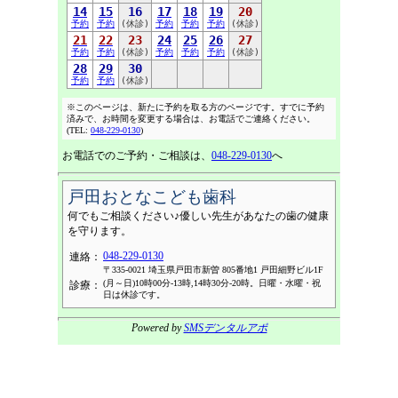
14
15
16
17
18
19
20
予約
予約
(休診)
予約
予約
予約
(休診)
21
22
23
24
25
26
27
予約
予約
(休診)
予約
予約
予約
(休診)
28
29
30
予約
予約
(休診)
※このページは、新たに予約を取る方のページです。すでに予約
済みで、お時間を変更する場合は、お電話でご連絡ください。
(TEL:
048-229-0130
)
お電話でのご予約・ご相談は、
048-229-0130
へ
戸田おとなこども歯科
何でもご相談ください♪優しい先生があなたの歯の健康
を守ります。
048-229-0130
連絡：
〒335-0021 埼玉県戸田市新曽 805番地1 戸田細野ビル1F
(月～日)10時00分-13時,14時30分-20時。日曜・水曜・祝
診療：
日は休診です。
Powered by
SMSデンタルアポ