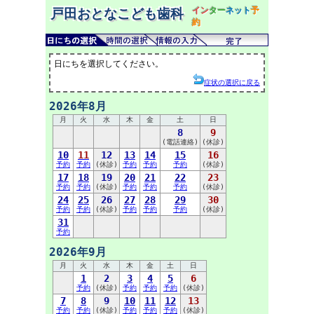
イン
ター
ネット
予
戸田おとなこども歯科
約
日にちを選択してください。
症状の選択に戻る
2026年8月
月
火
水
木
金
土
日
8
9
(電話連絡)
(休診)
10
11
12
13
14
15
16
予約
予約
(休診)
予約
予約
予約
(休診)
17
18
19
20
21
22
23
予約
予約
(休診)
予約
予約
予約
(休診)
24
25
26
27
28
29
30
予約
予約
(休診)
予約
予約
予約
(休診)
31
予約
2026年9月
月
火
水
木
金
土
日
1
2
3
4
5
6
予約
(休診)
予約
予約
予約
(休診)
7
8
9
10
11
12
13
予約
予約
(休診)
予約
予約
予約
(休診)