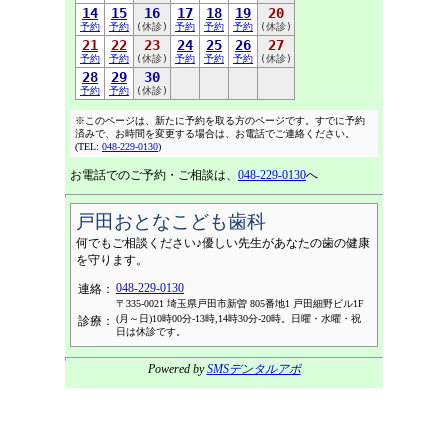
14
15
16
17
18
19
20
予約
予約
(休診)
予約
予約
予約
(休診)
21
22
23
24
25
26
27
予約
予約
(休診)
予約
予約
予約
(休診)
28
29
30
予約
予約
(休診)
※このページは、新たに予約を取る方のページです。すでに予約
済みで、お時間を変更する場合は、お電話でご連絡ください。
(TEL:
048-229-0130
)
お電話でのご予約・ご相談は、
048-229-0130
へ
戸田おとなこども歯科
何でもご相談ください♪優しい先生があなたの歯の健康
を守ります。
048-229-0130
連絡：
〒335-0021 埼玉県戸田市新曽 805番地1 戸田細野ビル1F
(月～日)10時00分-13時,14時30分-20時。日曜・水曜・祝
診療：
日は休診です。
Powered by
SMSデンタルアポ