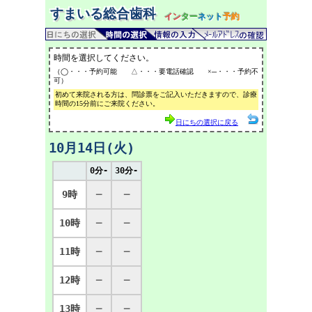
すまいる総合歯科
イン
ター
ネット
予約
時間を選択してください。
（◯・・・予約可能 △・・・要電話確認 ×─・・・予約不
可）
初めて来院される方は、問診票をご記入いただきますので、診療
時間の15分前にご来院ください。
日にちの選択に戻る
10月14日(火)
0分-
30分-
9時
─
─
10時
─
─
11時
─
─
12時
─
─
13時
─
─