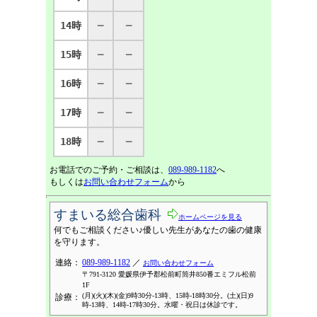
14時
─
─
15時
─
─
16時
─
─
17時
─
─
18時
─
─
お電話でのご予約・ご相談は、
089-989-1182
へ
もしくは
お問い合わせフォーム
から
すまいる総合歯科
ホームページを見る
何でもご相談ください♪優しい先生があなたの歯の健康
を守ります。
連絡：
089-989-1182
／
お問い合わせフォーム
〒791-3120 愛媛県伊予郡松前町筒井850番エミフル松前
1F
(月)(火)(木)(金)9時30分-13時、15時-18時30分。(土)(日)9
診療：
時-13時、14時-17時30分。水曜・祝日は休診です。