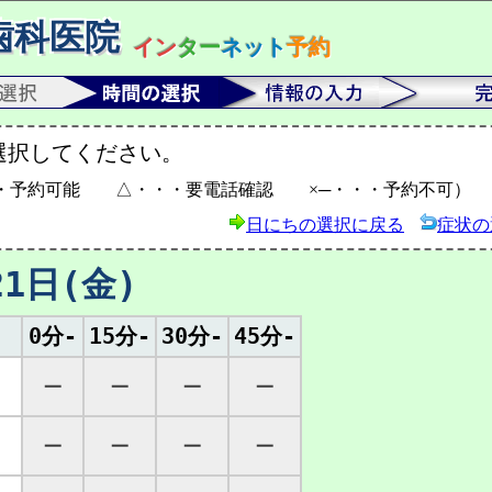
歯科医院
イン
ター
ネット
予約
選択してください。
・予約可能 △・・・要電話確認 ×─・・・予約不可）
日にちの選択に戻る
症状の
21日(金)
0分-
15分-
30分-
45分-
─
─
─
─
─
─
─
─