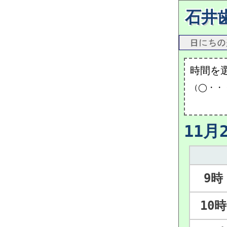
石井
時間を
（◯・・
11月
9時
10時