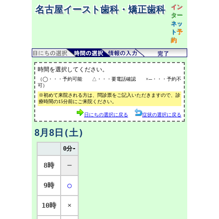
イン
名古屋イースト歯科・矯正歯科
ター
ネッ
ト
予
約
時間を選択してください。
（◯・・・予約可能 △・・・要電話確認 ×─・・・予約不
可）
※初めて来院される方は、問診票をご記入いただきますので、診
療時間の15分前にご来院ください。
日にちの選択に戻る
症状の選択に戻る
8月8日(土)
0分-
8時
─
9時
◯
10時
×