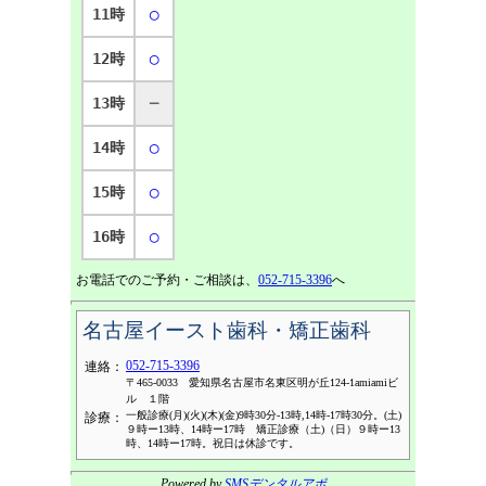
11時
◯
12時
◯
13時
─
14時
◯
15時
◯
16時
◯
お電話でのご予約・ご相談は、
052-715-3396
へ
名古屋イースト歯科・矯正歯科
052-715-3396
連絡：
〒465-0033 愛知県名古屋市名東区明が丘124-1amiamiビ
ル １階
一般診療(月)(火)(木)(金)9時30分-13時,14時-17時30分。(土)
診療：
９時ー13時、14時ー17時 矯正診療（土)（日）９時ー13
時、14時ー17時。祝日は休診です。
Powered by
SMSデンタルアポ