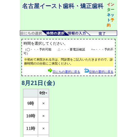
イン
名古屋イースト歯科・矯正歯科
ター
ネッ
ト
予
約
時間を選択してください。
（◯・・・予約可能 △・・・要電話確認 ×─・・・予約不
可）
※初めて来院される方は、問診票をご記入いただきますので、診
療時間の15分前にご来院ください。
日にちの選択に戻る
症状の選択に戻る
8月21日(金)
0分-
9時
×
10時
×
11時
×