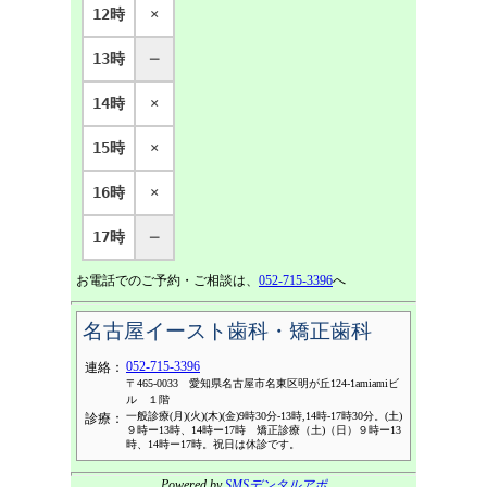
12時
×
13時
─
14時
×
15時
×
16時
×
17時
─
お電話でのご予約・ご相談は、
052-715-3396
へ
名古屋イースト歯科・矯正歯科
052-715-3396
連絡：
〒465-0033 愛知県名古屋市名東区明が丘124-1amiamiビ
ル １階
一般診療(月)(火)(木)(金)9時30分-13時,14時-17時30分。(土)
診療：
９時ー13時、14時ー17時 矯正診療（土)（日）９時ー13
時、14時ー17時。祝日は休診です。
Powered by
SMSデンタルアポ