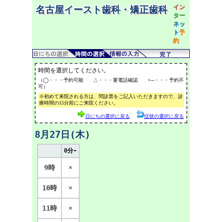
イン
名古屋イースト歯科・矯正歯科
ター
ネッ
ト
予
約
時間を選択してください。
（◯・・・予約可能 △・・・要電話確認 ×─・・・予約不
可）
※初めて来院される方は、問診票をご記入いただきますので、診
療時間の15分前にご来院ください。
日にちの選択に戻る
症状の選択に戻る
8月27日(木)
0分-
9時
×
10時
×
11時
×