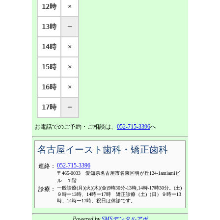
12時
×
13時
─
14時
×
15時
×
16時
×
17時
─
お電話でのご予約・ご相談は、
052-715-3396
へ
名古屋イースト歯科・矯正歯科
052-715-3396
連絡：
〒465-0033 愛知県名古屋市名東区明が丘124-1amiamiビ
ル １階
一般診療(月)(火)(木)(金)9時30分-13時,14時-17時30分。(土)
診療：
９時ー13時、14時ー17時 矯正診療（土)（日）９時ー13
時、14時ー17時。祝日は休診です。
Powered by
SMSデンタルアポ