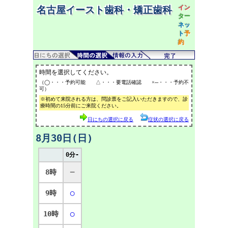
イン
名古屋イースト歯科・矯正歯科
ター
ネッ
ト
予
約
時間を選択してください。
（◯・・・予約可能 △・・・要電話確認 ×─・・・予約不
可）
※初めて来院される方は、問診票をご記入いただきますので、診
療時間の15分前にご来院ください。
日にちの選択に戻る
症状の選択に戻る
8月30日(日)
0分-
8時
─
9時
◯
10時
◯