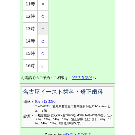
11時
×
12時
◯
13時
─
14時
◯
15時
◯
16時
◯
お電話でのご予約・ご相談は、
052-715-3396
へ
名古屋イースト歯科・矯正歯科
052-715-3396
連絡：
〒465-0033 愛知県名古屋市名東区明が丘124-1amiamiビ
ル １階
一般診療(月)(火)(木)(金)9時30分-13時,14時-17時30分。(土)
診療：
９時ー13時、14時ー17時 矯正診療（土)（日）９時ー13
時、14時ー17時。祝日は休診です。
Powered by
SMSデンタルアポ